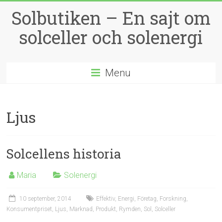
Solbutiken – En sajt om
solceller och solenergi
Menu
Ljus
Solcellens historia
Maria
Solenergi
10 september, 2014
Effektiv
,
Energi
,
Företag
,
Forskning
,
Konsumentpriset
,
Ljus
,
Marknad
,
Produkt
,
Rymden
,
Sol
,
Solceller