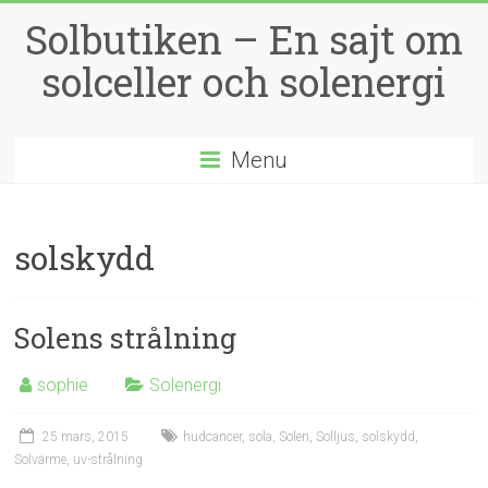
Solbutiken – En sajt om
solceller och solenergi
Menu
solskydd
Solens strålning
sophie
Solenergi
25 mars, 2015
hudcancer
,
sola
,
Solen
,
Solljus
,
solskydd
,
Solvärme
,
uv-strålning