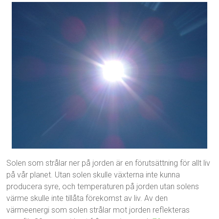
Solen som strålar ner på jorden är en förutsättning för allt liv
på vår planet. Utan solen skulle växterna inte kunna
producera syre, och temperaturen på jorden utan solens
värme skulle inte tillåta förekomst av liv. Av den
värmeenergi som solen strålar mot jorden reflekteras