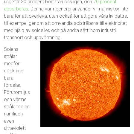
ungefär 30 procent bort från oss igen, och
70 procent
absorberas
. Denna värmeenergi använder vi människor inte
bara för att överleva, utan också för att göra våra liv bättre,
till exempel genom att omvandla solstrålarna till elektricitet
med hjälp av solceller, och på andra sätt inom industri,
transport och uppvärmning.
Solens
strålar
medför
dock inte
bara
fördelar.
Förutom ljus
och värme
strålar solen
nämligen
även
ultraviolett