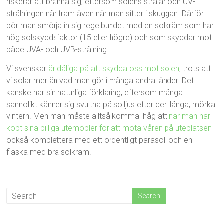
riskerar att bränna sig, eftersom solens strålar och UV-
strålningen når fram även när man sitter i skuggan. Därför
bör man smörja in sig regelbundet med en solkräm som har
hög solskyddsfaktor (15 eller högre) och som skyddar mot
både UVA- och UVB-strålning.
Vi svenskar
är dåliga på att skydda oss mot solen
, trots att
vi solar mer än vad man gör i många andra länder. Det
kanske har sin naturliga förklaring, eftersom många
sannolikt känner sig svultna på solljus efter den långa, mörka
vintern. Men man måste alltså komma ihåg att
när man har
köpt sina billiga utemöbler för att möta våren på uteplatsen
också komplettera med ett ordentligt parasoll och en
flaska med bra solkräm.