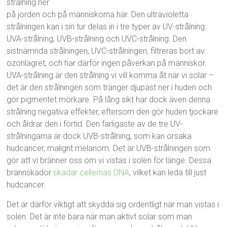
strålning ner
på jorden och på människorna här. Den ultravioletta
strålningen kan i sin tur delas in i tre typer av UV-strålning:
UVA-strålning, UVB-strålning och UVC-strålning. Den
sistnämnda strålningen, UVC-strålningen, filtreras bort av
ozonlagret, och har därför ingen påverkan på människor.
UVA-strålning är den strålning vi vill komma åt när vi solar –
det är den strålningen som tränger djupast ner i huden och
gör pigmentet mörkare. På lång sikt har dock även denna
strålning negativa effekter, eftersom den gör huden tjockare
och åldrar den i förtid. Den farligaste av de tre UV-
strålningarna är dock UVB-strålning, som kan orsaka
hudcancer, malignt melanom. Det är UVB-strålningen som
gör att vi bränner oss om vi vistas i solen för länge. Dessa
brännskador
skadar cellernas DNA
, vilket kan leda till just
hudcancer.
Det är därför viktigt att skydda sig ordentligt när man vistas i
solen. Det är inte bara när man aktivt solar som man